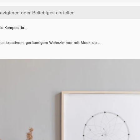
lle Kompositio…
Stilvolle Komposition aus kreativem, geräumigem Wohnzimmer mit Mock-up-Posterrahmen, Kommode und Zubehör. Graue Wände und Parkettboden. Boho-Stil. Vorlage