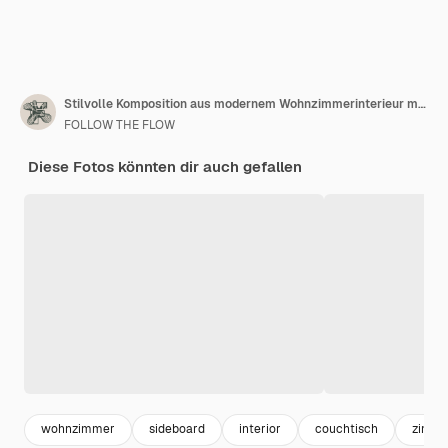
Stilvolle Komposition aus modernem Wohnzimmerinterieur mit Mock-Up-Posterrahmen, Holz-Sideboard und Boho-inspirierten Accessoires. Vorlage.
FOLLOW THE FLOW
Diese Fotos könnten dir auch gefallen
wohnzimmer
sideboard
interior
couchtisch
zimme