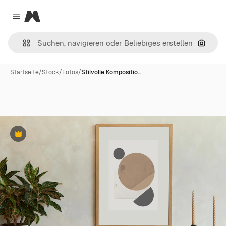
Magnific
Close menu
Nach B
Startseite
/
Stock
/
Fotos
/
Stilvolle Kompositio…
Premium