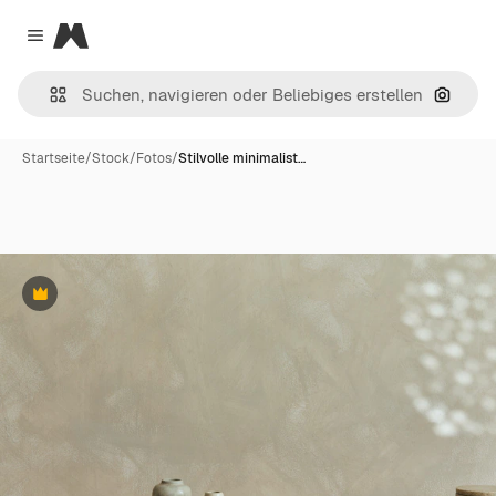
Magnific
Close menu
Nach B
Startseite
/
Stock
/
Fotos
/
Stilvolle minimalist…
Premium