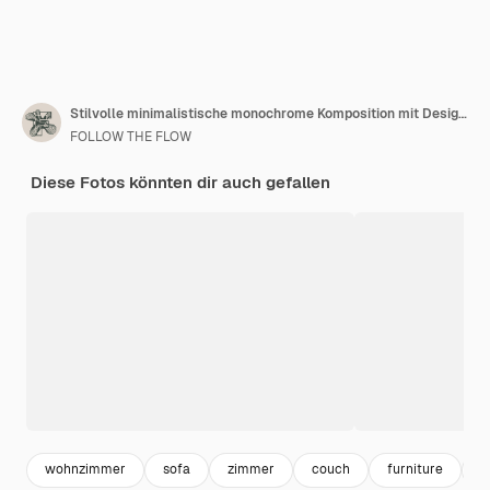
Stilvolle minimalistische monochrome Komposition mit Designvasen und persönlichen Accessoires. Platz kopieren. Neutrale Farben. Vorlage.
FOLLOW THE FLOW
Diese Fotos könnten dir auch gefallen
wohnzimmer
sofa
zimmer
couch
furniture
c