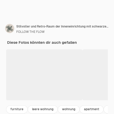
Stilvoller und Retro-Raum der Inneneinrichtung mit schwarzem Mock-Up-Rahmen, Designmöbeln, Vintage-Schrank mit eleganten Accessoires, Pflanzen und Dekoration. Gemütliche Wohnkultur. Minimalistisches Konzept.
FOLLOW THE FLOW
Diese Fotos könnten dir auch gefallen
furniture
leere wohnung
wohnung
apartment
chai