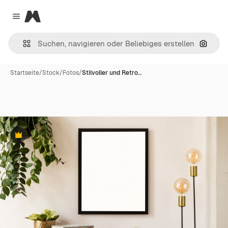
Magnific
Close menu
Nach B
Startseite
/
Stock
/
Fotos
/
Stilvoller und Retro…
Premium