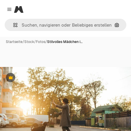
Magnific
Close menu
Nach B
Startseite
/
Stock
/
Fotos
/
Stilvolles Mädchen i…
Premium