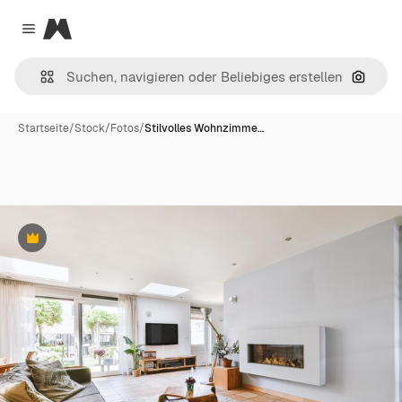
Magnific
Close menu
Nach B
Startseite
/
Stock
/
Fotos
/
Stilvolles Wohnzimme…
Premium