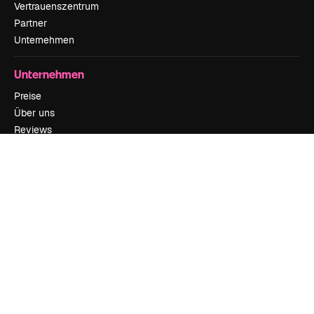
Vertrauenszentrum
Partner
Unternehmen
Unternehmen
Preise
Über uns
Reviews
Karriere
Suchtrends
Blog
Veranstaltungen
Slidesgo
Deine Inhalte verkaufen
Pressesaal
Suchst du nach magnific.ai
Kontakt aufnehmen