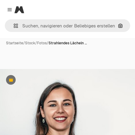
Magnific
Close menu
Nach B
Startseite
/
Stock
/
Fotos
/
Strahlendes Lächeln …
Premium