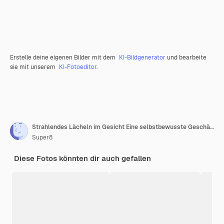
Erstelle deine eigenen Bilder mit dem
KI-Bildgenerator
und bearbeite
sie mit unserem
KI-Fotoeditor
.
Strahlendes Lächeln im Gesicht Eine selbstbewusste Geschäftsfrau in einem weißen Pullover und einer schwarzen Hose Gekreuzte Hände
Super8
Diese Fotos könnten dir auch gefallen