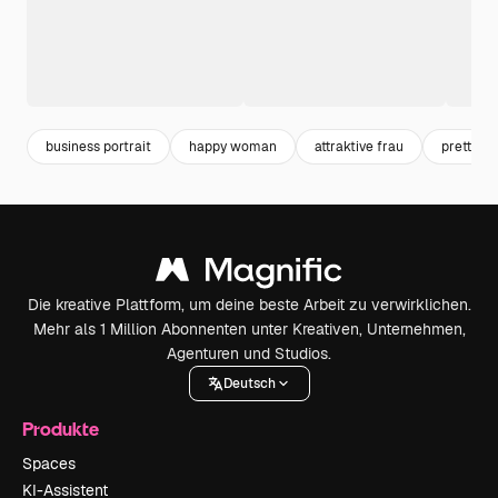
business portrait
happy woman
attraktive frau
pretty 
Die kreative Plattform, um deine beste Arbeit zu verwirklichen.
Mehr als 1 Million Abonnenten unter Kreativen, Unternehmen,
Agenturen und Studios.
Deutsch
Produkte
Spaces
KI-Assistent