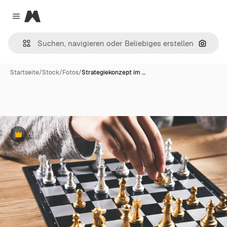
Magnific
Close menu
Nach B
Startseite
/
Stock
/
Fotos
/
Strategiekonzept im …
Premium