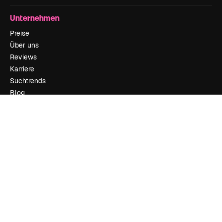
Unternehmen
Preise
Über uns
Reviews
Karriere
Suchtrends
Blog
Veranstaltungen
Slidesgo
Deine Inhalte verkaufen
Pressesaal
Suchst du nach magnific.ai
Kontakt aufnehmen
Kundensupport
Instagram
YouTube