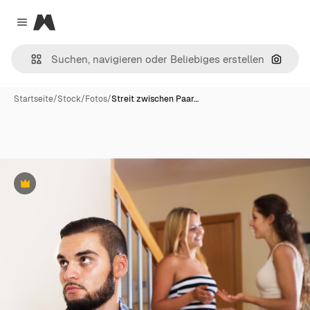
Magnific
Close menu
Nach B
Startseite
/
Stock
/
Fotos
/
Streit zwischen Paar…
Premium