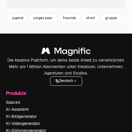
jugend
junges paar
freunde
streit
gruppe
kon
Die kreative Plattform, um deine beste Arbeit zu verwirklichen.
Mehr als 1 Million Abonnenten unter Kreativen, Unternehmen,
Agenturen und Studios.
Deutsch
Produkte
Spaces
KI-Assistent
KI-Bildgenerator
KI-Videogenerator
KI-Stimmengenerator