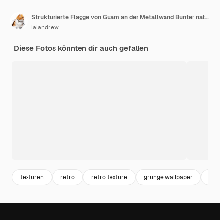
Strukturierte Flagge von Guam an der Metallwand Bunter natürlicher abstrakter geometrischer Hintergrund mit Linien
lalandrew
Diese Fotos könnten dir auch gefallen
texturen
retro
retro texture
grunge wallpaper
gru