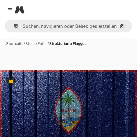
Magnific
Close menu
Nach B
Startseite
/
Stock
/
Fotos
/
Strukturierte Flagge…
Premium