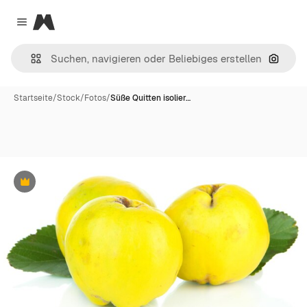
Magnific
Close menu
Nach B
Startseite
/
Stock
/
Fotos
/
Süße Quitten isolier…
Premium