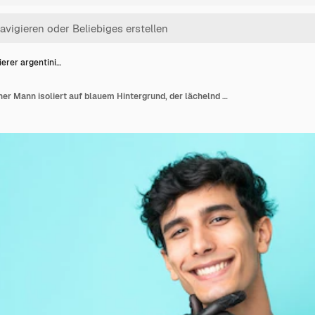
erer argentini…
Tätowierer argentinischer Mann isoliert auf blauem Hintergrund, der lächelnd aufblickt