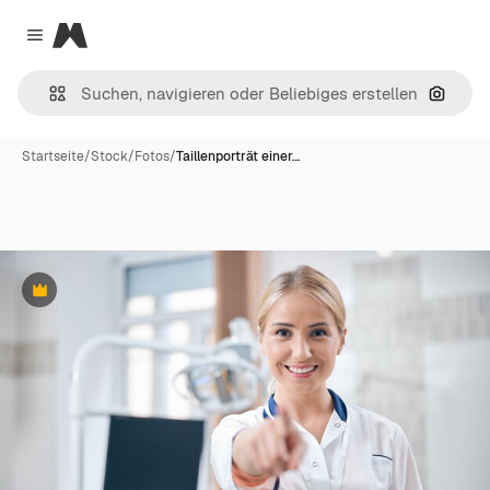
Magnific
Close menu
Nach B
Startseite
/
Stock
/
Fotos
/
Taillenporträt einer…
Premium