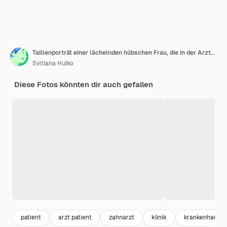
Taillenporträt einer lächelnden hübschen Frau, die in der Arztpraxis steht und auf die Kamera zeigt
Svitlana Hulko
Diese Fotos könnten dir auch gefallen
patient
arzt patient
zahnarzt
klinik
krankenhaus