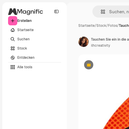
Erstellen
Startseite
/
Stock
/
Fotos
/
Tauche
Startseite
Suchen
ilhcreativity
Stock
Entdecken
Alle tools
Premium