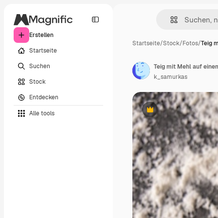
Erstellen
Startseite
/
Stock
/
Fotos
/
Teig m
Startseite
Suchen
Teig mit Mehl auf ein
k_samurkas
Stock
Entdecken
Alle tools
Premium