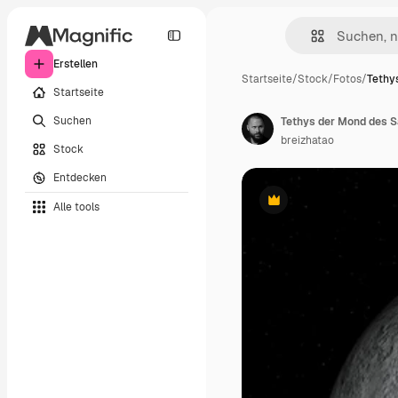
Erstellen
Startseite
/
Stock
/
Fotos
/
Tethy
Startseite
Suchen
Tethys der Mond des 
breizhatao
Stock
Entdecken
Alle tools
Premium