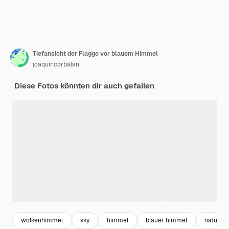
Tiefansicht der Flagge vor blauem Himmel
joaquincorbalan
Diese Fotos könnten dir auch gefallen
wolkenhimmel
sky
himmel
blauer himmel
natur