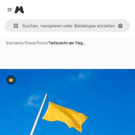
Magnific
Close menu
Nach B
Startseite
/
Stock
/
Fotos
/
Tiefansicht der Flag…
Premium