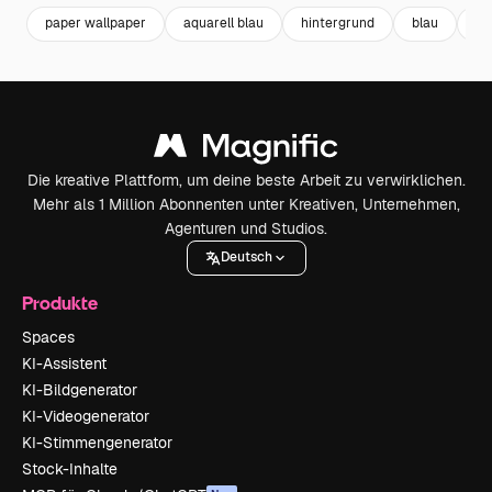
paper wallpaper
aquarell blau
hintergrund
blau
bl
Die kreative Plattform, um deine beste Arbeit zu verwirklichen.
Mehr als 1 Million Abonnenten unter Kreativen, Unternehmen,
Agenturen und Studios.
Deutsch
Produkte
Spaces
KI-Assistent
KI-Bildgenerator
KI-Videogenerator
KI-Stimmengenerator
Stock-Inhalte