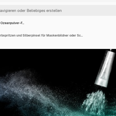
s Ozeanpulver-F…
Tiefes Ozeanpulver-Farbspritzen und Silberpinsel für Maskenbildner oder Schönheitsblogger