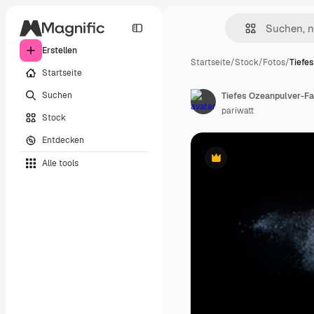
Erstellen
Startseite
/
Stock
/
Fotos
/
Tiefe
Startseite
Suchen
pariwatt
Stock
Entdecken
Alle tools
Premium