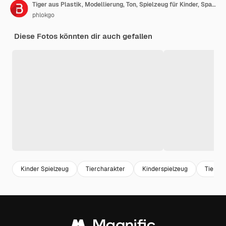
Tiger aus Plastik, Modellierung, Ton, Spielzeug für Kinder, Spaßkonzept, Tier, niedlicher Charakter
phlokgo
Diese Fotos könnten dir auch gefallen
Kinder Spielzeug
Tiercharakter
Kinderspielzeug
Tierfre