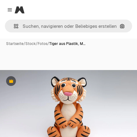
Magnific
Close menu
Nach B
Startseite
/
Stock
/
Fotos
/
Tiger aus Plastik, M…
Premium