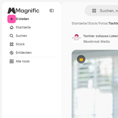
Erstellen
Startseite
/
Stock
/
Fotos
/
Tocht
Startseite
Suchen
Tochter zuhause Lebe
Wavebreak Media
Stock
Entdecken
Alle tools
Premium