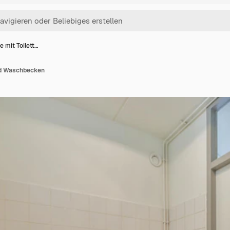
te mit Toilett…
und Waschbecken