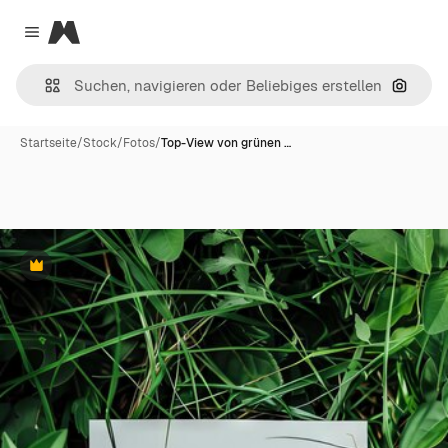
Magnific
Close menu
Nach B
Startseite
/
Stock
/
Fotos
/
Top-View von grünen …
Premium