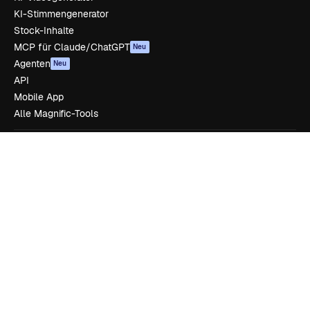
KI-Stimmengenerator
Stock-Inhalte
MCP für Claude/ChatGPT
Neu
Agenten
Neu
API
Mobile App
Alle Magnific-Tools
Loslegen
Academy
Dokumentation
Support
AGB
Datenschutzerklärung
Originale
Neu
Cookie-Richtlinie
Vertrauenszentrum
Partner