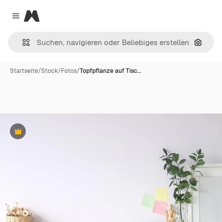
Magnific
Close menu
Nach B
Startseite
/
Stock
/
Fotos
/
Topfpflanze auf Tisc…
Premium