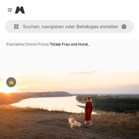
Magnific
Close menu
Nach B
Startseite
/
Stock
/
Fotos
/
Totale Frau und Hund…
Premium