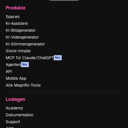
Produkte
Spaces
KI-Assistent
KI-Bildgenerator
KI-Videogenerator
KI-Stimmengenerator
Stock-Inhalte
MCP für Claude/ChatGPT
Neu
Agenten
Neu
API
Mobile App
Alle Magnific-Tools
Loslegen
Academy
Dokumentation
Support