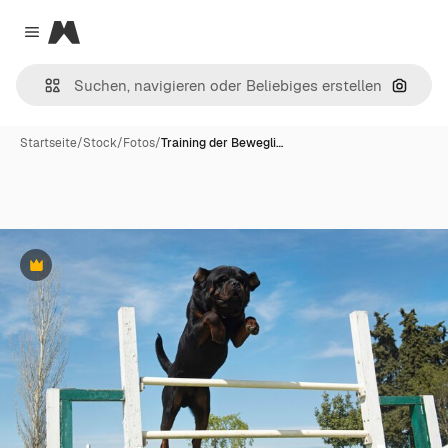
Magnific
Close menu
Nach B
Startseite
/
Stock
/
Fotos
/
Training der Bewegli…
Premium