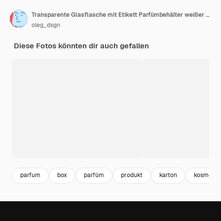
Transparente Glasflasche mit Etikett Parfümbehälter weißer Karton für Design
oleg_dsgn
Diese Fotos könnten dir auch gefallen
parfum
box
parfüm
produkt
karton
kosmetik