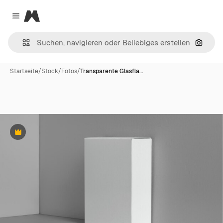
Magnific
Close menu
Nach B
Startseite
/
Stock
/
Fotos
/
Transparente Glasfla…
Premium