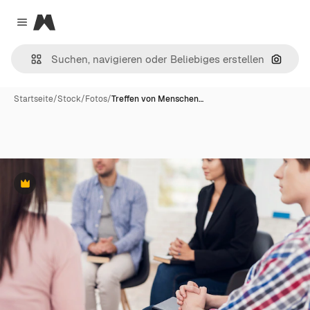
Magnific
Close menu
Nach B
Startseite
/
Stock
/
Fotos
/
Treffen von Menschen…
Premium