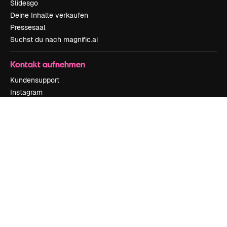
Slidesgo
Deine Inhalte verkaufen
Pressesaal
Suchst du nach magnific.ai
Kontakt aufnehmen
Kundensupport
Instagram
YouTube
LinkedIn
TikTok
Discord
X
Reddit
Copyright © 2010-
2026
Freepik Company S.L.U.
Alle Rechte vorbehalten
.