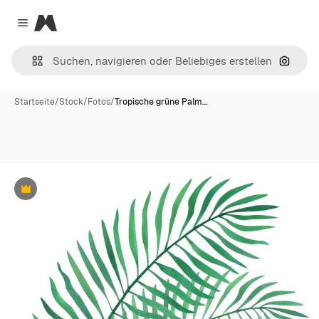
Magnific
Close menu
Nach B
Startseite
/
Stock
/
Fotos
/
Tropische grüne Palm…
Premium