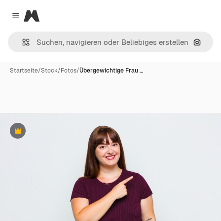
Magnific
Close menu
Nach B
Startseite
/
Stock
/
Fotos
/
Übergewichtige Frau …
Premium