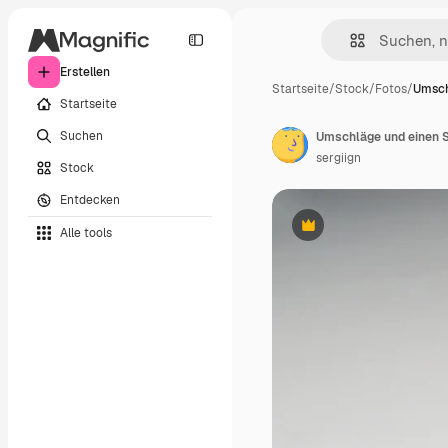
Erstellen
Startseite
/
Stock
/
Fotos
/
Umsch
Startseite
Suchen
Umschläge und einen S
sergiign
Stock
Entdecken
Alle tools
Premium