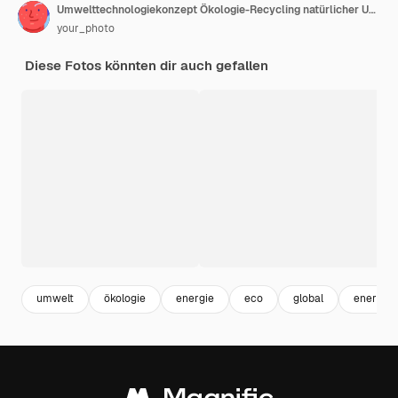
Umwelttechnologiekonzept Ökologie-Recycling natürlicher Umwelt und Symbole für grüne Energie Erneuerbare Energie Ziele für nachhaltige Entwicklung
your_photo
Diese Fotos könnten dir auch gefallen
umwelt
ökologie
energie
eco
global
energie 