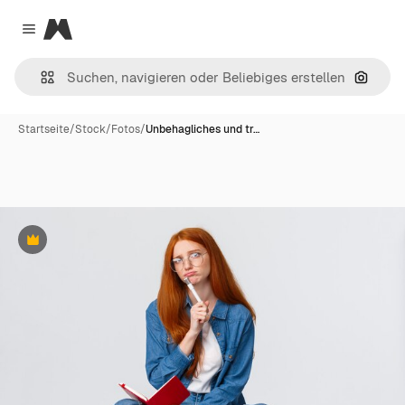
Magnific
Close menu
Nach B
Startseite
/
Stock
/
Fotos
/
Unbehagliches und tr…
Premium