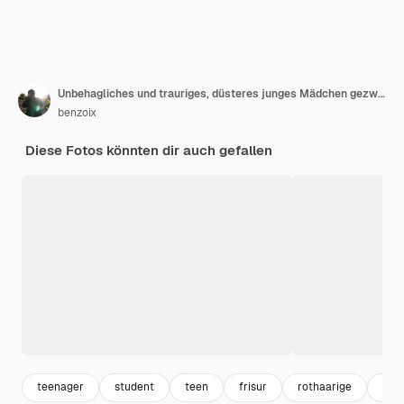
Unbehagliches und trauriges, düsteres junges Mädchen gezwungen zu lernen und Hausaufgaben vorzubereiten, während Freunde feiern, auf dem Boden mit gekreuzten Beinen sitzen, Notizbuch halten und traurig träumen, weiße Wand
benzoix
Diese Fotos könnten dir auch gefallen
teenager
student
teen
frisur
rothaarige
fra