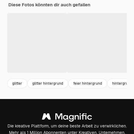
Diese Fotos könnten dir auch gefallen
glitter
glitter hintergrund
feier hintergrund
hintergrund k
Die kreative Plattform, um deine beste Arbeit zu verwirklichen.
Mehr als 1 Million Abonnenten unter Kreativen, Unternehmen,