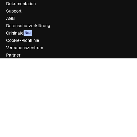
Dokumentation
Support
AGB
Datenschutzerklärung
Originale
Neu
Cookie-Richtlinie
Vertrauenszentrum
Partner
Unternehmen
Unternehmen
Preise
Über uns
Reviews
Karriere
Suchtrends
Blog
Veranstaltungen