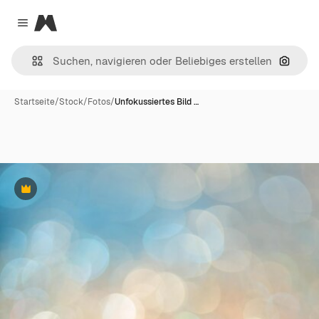
Magnific
Close menu
Nach B
Startseite
/
Stock
/
Fotos
/
Unfokussiertes Bild …
Premium