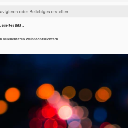
ssiertes Bild …
on beleuchteten Weihnachtslichtern