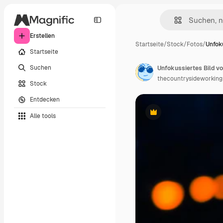
Erstellen
Startseite
/
Stock
/
Fotos
/
Unfoku
Startseite
Suchen
Unfokussiertes Bild v
thecountrysideworking
Stock
Entdecken
Alle tools
Premium