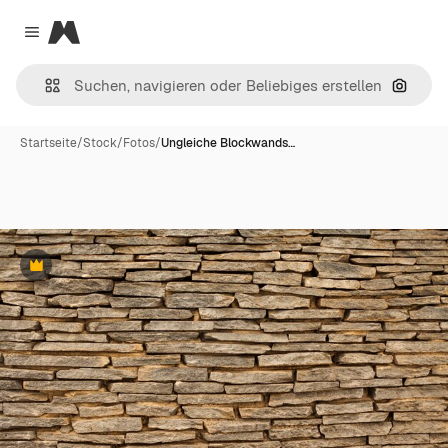
Magnific
Close menu
Nach B
Startseite
/
Stock
/
Fotos
/
Ungleiche Blockwands…
Premium