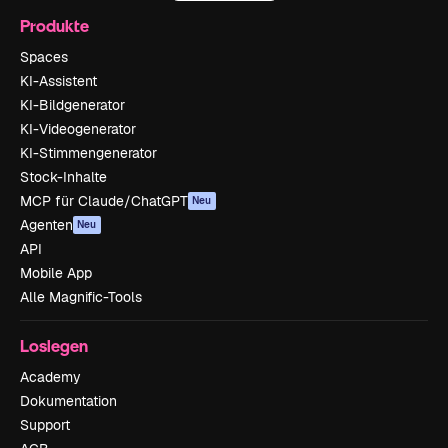
Produkte
Spaces
KI-Assistent
KI-Bildgenerator
KI-Videogenerator
KI-Stimmengenerator
Stock-Inhalte
MCP für Claude/ChatGPT
Neu
Agenten
Neu
API
Mobile App
Alle Magnific-Tools
Loslegen
Academy
Dokumentation
Support