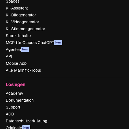
Spaces
KI-Assistent
KI-Bildgenerator
KI-Videogenerator
KI-Stimmengenerator
Stock-Inhalte
MCP für Claude/ChatGPT
Neu
Agenten
Neu
API
Mobile App
Alle Magnific-Tools
Loslegen
Academy
Dokumentation
Support
AGB
Datenschutzerklärung
Originale
Neu