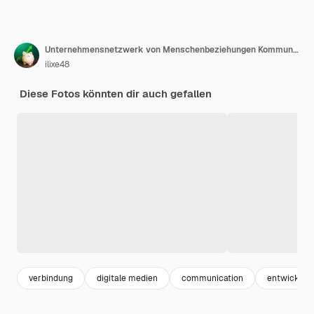
Unternehmensnetzwerk von Menschenbeziehungen Kommunikation und Interaktion in einem Unternehmen oder einer Gemeinschaft Gesellschaft und öffentliche Verbindungen Organisation der Arbeit an komplexen Projekten
ilixe48
Diese Fotos könnten dir auch gefallen
verbindung
digitale medien
communication
entwicklun