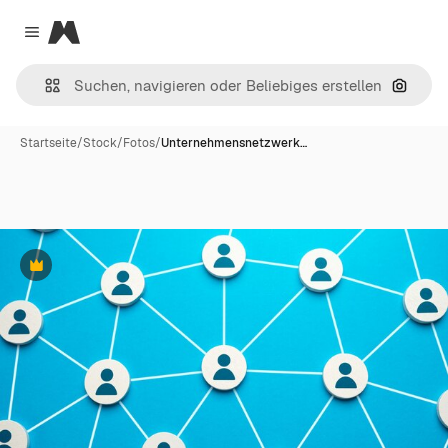
Magnific
Close menu
Nach B
Startseite
/
Stock
/
Fotos
/
Unternehmensnetzwerk…
Premium