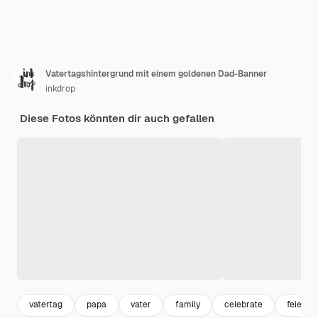
Vatertagshintergrund mit einem goldenen Dad-Banner
inkdrop
Diese Fotos könnten dir auch gefallen
vatertag
papa
vater
family
celebrate
feier h