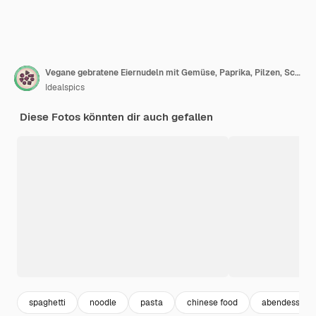
Vegane gebratene Eiernudeln mit Gemüse, Paprika, Pilzen, Schnittlauch und Sesamsamen in Schüssel Asiatische Küche Gericht Draufsicht auf den schwarzen Tischhintergrund
Idealspics
Diese Fotos könnten dir auch gefallen
spaghetti
noodle
pasta
chinese food
abendessen