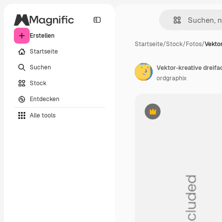
Erstellen
Startseite
/
Stock
/
Fotos
/
Vektor
Startseite
Suchen
Vektor-kreative dreif
ordgraphix
Stock
Entdecken
Alle tools
Premium