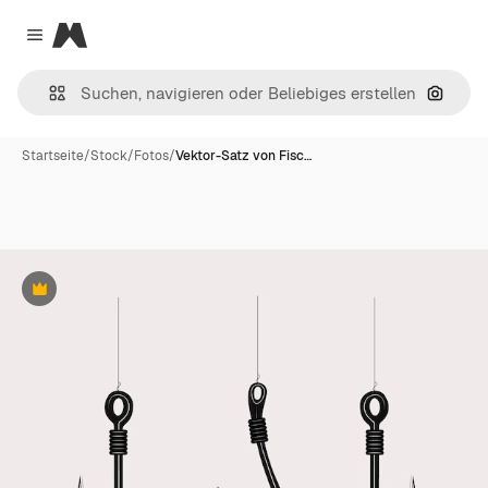
Magnific
Close menu
Nach B
Startseite
/
Stock
/
Fotos
/
Vektor-Satz von Fisc…
Premium