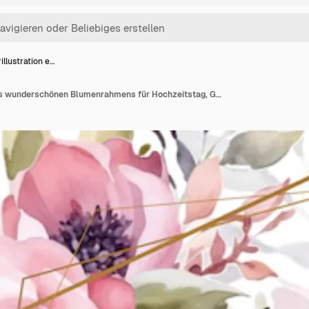
illustration e…
Vektorillustration eines wunderschönen Blumenrahmens für Hochzeitstag, Geburtstag und Party Design für Banner, Poster, Einladungskarten und Ausschnittsbuch