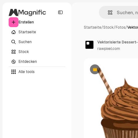
Erstellen
Startseite
/
Stock
/
Fotos
/
Vektor
Startseite
Suchen
Vektorisierte Dessert
rawpixel.com
Stock
Entdecken
Alle tools
Premium