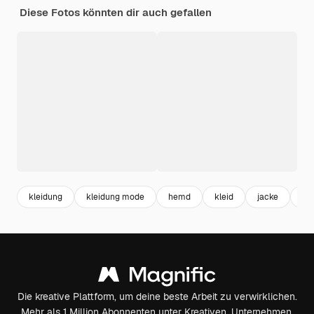
Diese Fotos könnten dir auch gefallen
kleidung
kleidung mode
hemd
kleid
jacke
kl
Die kreative Plattform, um deine beste Arbeit zu verwirklichen.
Mehr als 1 Million Abonnenten unter Kreativen, Unternehmen,