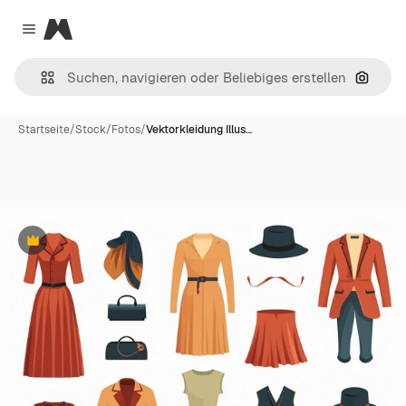
Magnific
Close menu
Nach B
Startseite
/
Stock
/
Fotos
/
Vektorkleidung Illus…
Premium