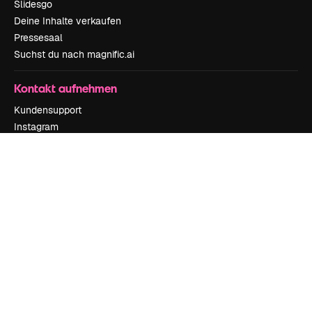
Slidesgo
Deine Inhalte verkaufen
Pressesaal
Suchst du nach magnific.ai
Kontakt aufnehmen
Kundensupport
Instagram
YouTube
LinkedIn
TikTok
Discord
X
Reddit
Copyright © 2010-
2026
Freepik Company S.L.U.
Alle Rechte vorbehalten
.