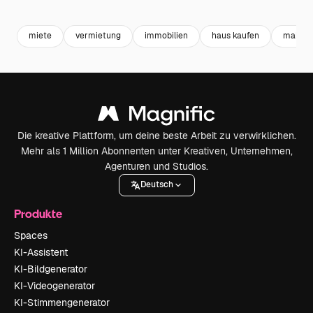
Premium
Premium
Generiert von KI
Premium
Premium
Generiert v
miete
vermietung
immobilien
haus kaufen
makler
Die kreative Plattform, um deine beste Arbeit zu verwirklichen.
Mehr als 1 Million Abonnenten unter Kreativen, Unternehmen,
Agenturen und Studios.
Deutsch
Produkte
Spaces
KI-Assistent
KI-Bildgenerator
KI-Videogenerator
KI-Stimmengenerator