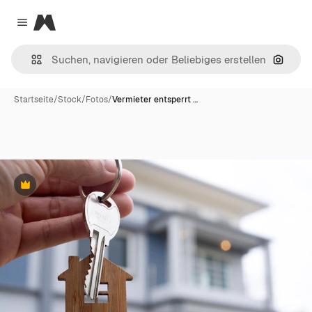
Magnific
Close menu
Nach B
Startseite
/
Stock
/
Fotos
/
Vermieter entsperrt …
Premium