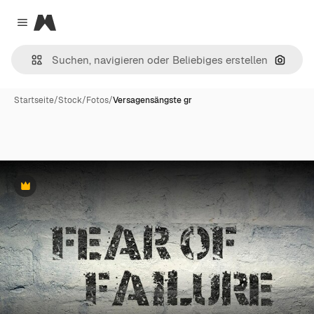
Magnific
Close menu
Nach B
Startseite
/
Stock
/
Fotos
/
Versagensängste gr
Premium