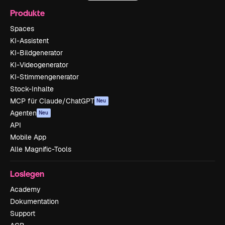
Produkte
Spaces
KI-Assistent
KI-Bildgenerator
KI-Videogenerator
KI-Stimmengenerator
Stock-Inhalte
MCP für Claude/ChatGPT
Neu
Agenten
Neu
API
Mobile App
Alle Magnific-Tools
Loslegen
Academy
Dokumentation
Support