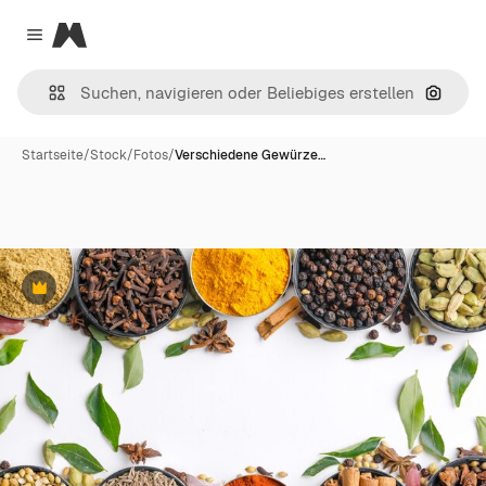
Magnific
Close menu
Nach B
Startseite
/
Stock
/
Fotos
/
Verschiedene Gewürze…
Premium