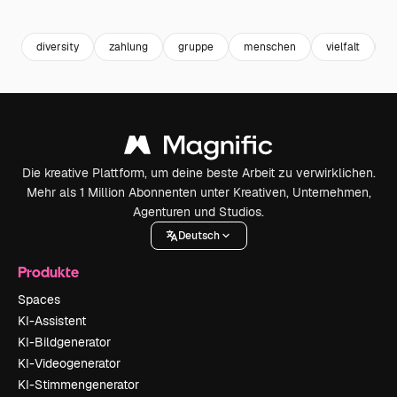
Premium
Premium
Premium
Premium
diversity
zahlung
gruppe
menschen
vielfalt
b
Die kreative Plattform, um deine beste Arbeit zu verwirklichen.
Mehr als 1 Million Abonnenten unter Kreativen, Unternehmen,
Agenturen und Studios.
Deutsch
Produkte
Spaces
KI-Assistent
KI-Bildgenerator
KI-Videogenerator
KI-Stimmengenerator