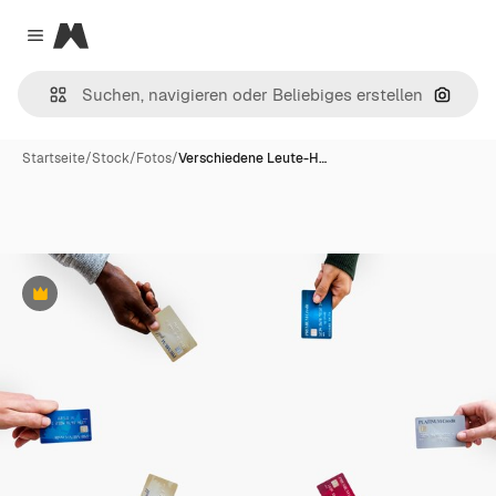
Magnific
Close menu
Nach B
Startseite
/
Stock
/
Fotos
/
Verschiedene Leute-H…
Premium