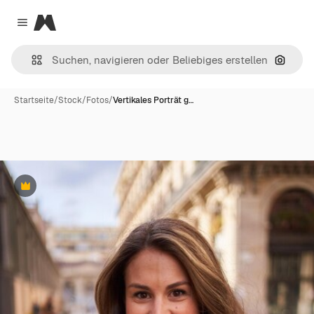
Magnific
Close menu
Nach B
Startseite
/
Stock
/
Fotos
/
Vertikales Porträt g…
Premium