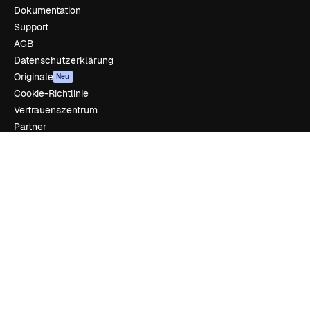
Dokumentation
Support
AGB
Datenschutzerklärung
Originale
Neu
Cookie-Richtlinie
Vertrauenszentrum
Partner
Unternehmen
Unternehmen
Preise
Über uns
Reviews
Karriere
Suchtrends
Blog
Veranstaltungen