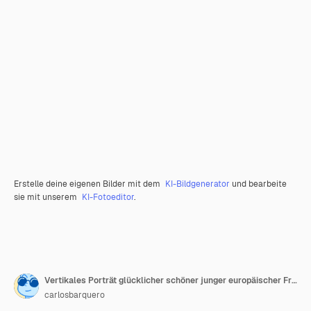
Erstelle deine eigenen Bilder mit dem
KI-Bildgenerator
und bearbeite
sie mit unserem
KI-Fotoeditor
.
Vertikales Porträt glücklicher schöner junger europäischer Frau glückliches lächelndes Gesicht auf der Straße weibliche Menschen
carlosbarquero